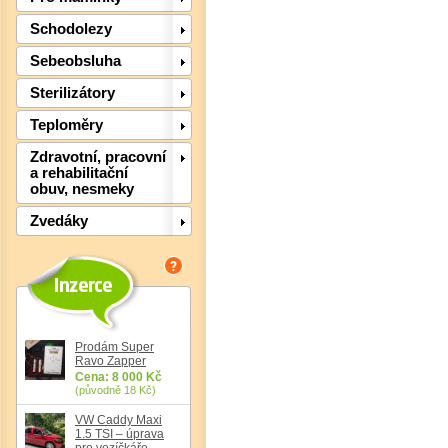
Det
Schodolezy
Sebeobsluha
Sterilizátory
Teploměry
Zdravotní, pracovní
a rehabilitační
obuv, nesmeky
Zvedáky
Det
Prodám Super
Ravo Zapper
Cena: 8 000 Kč
(původně 18 Kč)
VW Caddy Maxi
1.5 TSI – úprava
pro vozíčkáře,