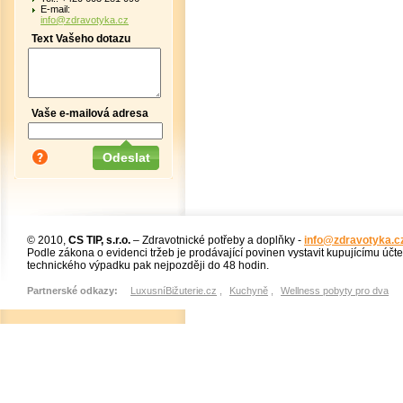
E-mail:
info@zdravotyka.cz
Text Vašeho dotazu
Vaše e-mailová adresa
© 2010,
CS TIP, s.r.o.
– Zdravotnické potřeby a doplňky -
info@zdravotyka.c
Podle zákona o evidenci tržeb je prodávající povinen vystavit kupujícímu účt
technického výpadku pak nejpozději do 48 hodin.
Partnerské odkazy:
LuxusníBižuterie.cz
,
Kuchyně
,
Wellness pobyty pro dva