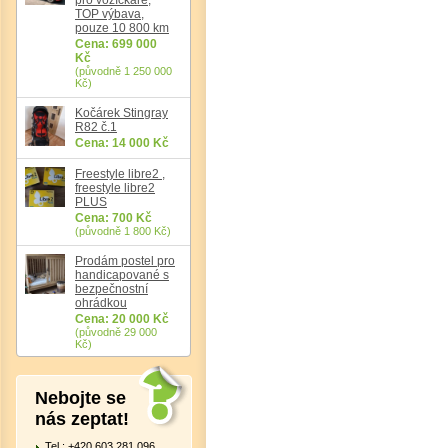
TOP výbava,
pouze 10 800 km
Cena: 699 000
Kč
(původně 1 250 000
Kč)
Kočárek Stingray
R82 č.1
Cena: 14 000 Kč
Freestyle libre2 ,
freestyle libre2
PLUS
Cena: 700 Kč
(původně 1 800 Kč)
Prodám postel pro
handicapované s
bezpečnostní
ohrádkou
Cena: 20 000 Kč
(původně 29 000
Kč)
Nebojte se
nás zeptat!
Tel.: +420 603 281 096