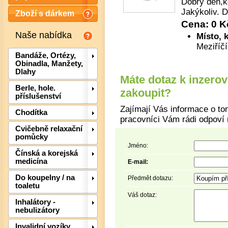
Dobrý den,k
Jakýkoliv. D
Zboží s dárkem
Cena: 0 K
Naše nabídka
Místo, 
Meziříčí
Bandáže, Ortézy,
Obinadla, Manžety,
Dlahy
Máte dotaz k inzero
Berle, hole.
zakoupit?
příslušenství
Zajímají Vás informace o to
Chodítka
pracovníci Vám rádi odpoví 
Det
Cvičebně relaxační
pomůcky
Jméno:
Čínská a korejská
medicína
E-mail:
Do koupelny / na
Předmět dotazu:
toaletu
Váš dotaz:
Inhalátory -
nebulizátory
Invalidní vozíky,