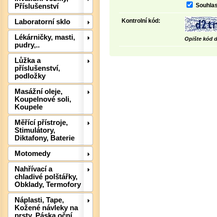
Souhlas
Příslušenství
Kontrolní kód:
Laboratorní sklo
Det
Lékárničky, masti,
Opište kód d
pudry,..
Lůžka a
příslušenství,
podložky
Masážní oleje,
Koupelnové soli,
Koupele
Měřící přístroje,
Stimulátory,
Diktafony, Baterie
Motomedy
Nahřívací a
chladivé polštářky,
Det
Obklady, Termofory
Náplasti, Tape,
Kožené návleky na
prsty, Páska oční