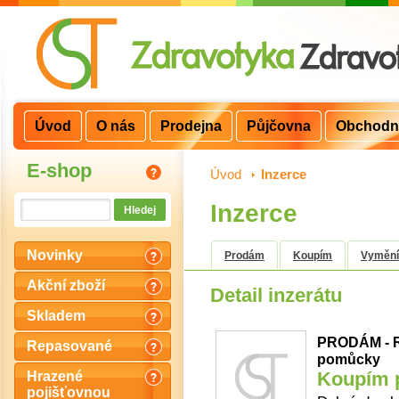
Úvod
O nás
Prodejna
Půjčovna
Obchodn
E-shop
Úvod
>
Inzerce
Inzerce
Novinky
Prodám
Koupím
Vyměn
Akční zboží
Detail inzerátu
Skladem
PRODÁM - Re
Repasované
pomůcky
Koupím p
Hrazené
pojišťovnou