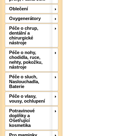
Oblečení
Oxygenerátory
Péče o chrup,
dentální a
chirurgické
nástroje
Péče o nohy,
chodidla, ruce,
Det
nehty, pokožku,
nástroje
Péče o sluch,
Naslouchadla,
Baterie
Péče o vlasy,
vousy, ochlupení
Potravinové
doplňky a
Ošetřující
kosmetika
Pro maminky