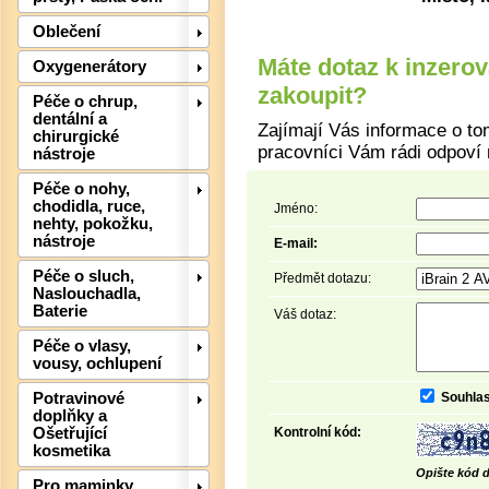
Oblečení
Máte dotaz k inzero
Oxygenerátory
zakoupit?
Péče o chrup,
dentální a
Det
Zajímají Vás informace o to
chirurgické
pracovníci Vám rádi odpoví 
nástroje
Péče o nohy,
chodidla, ruce,
Jméno:
nehty, pokožku,
nástroje
E-mail:
Péče o sluch,
Předmět dotazu:
Naslouchadla,
Baterie
Váš dotaz:
Péče o vlasy,
vousy, ochlupení
Souhlas
Potravinové
doplňky a
Det
Kontrolní kód:
Ošetřující
kosmetika
Opište kód d
Pro maminky