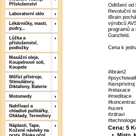
Příslušenství
Odlišení od
Revoluční te
Laboratorní sklo
iBrain poch
výrobců AVS
Lékárničky, masti,
pudry,..
programů a 
Ganzfeld.
Lůžka a
příslušenství,
Cena k jedn
podložky
Masážní oleje,
Koupelnové soli,
Koupele
#ibrain2
Měřící přístroje,
#psychowa
Det
Stimulátory,
#avspristroj
Diktafony, Baterie
#relaxace
#meditace
Motomedy
#koncentra
Nahřívací a
#uceni
chladivé polštářky,
#zdravi
Obklady, Termofory
#technologi
Náplasti, Tape,
Cena: 5 
Kožené návleky na
Místo, 
prsty, Páska oční