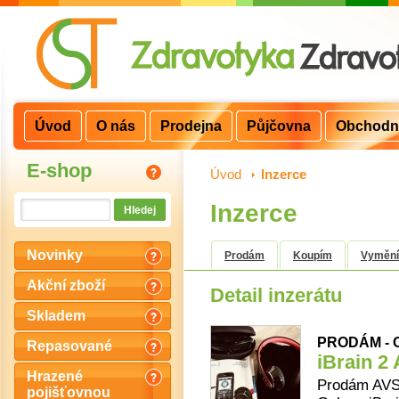
Úvod
O nás
Prodejna
Půjčovna
Obchodn
E-shop
Úvod
>
Inzerce
Inzerce
Novinky
Prodám
Koupím
Vyměn
Akční zboží
Detail inzerátu
Skladem
PRODÁM - O
Repasované
iBrain 2
Hrazené
Prodám AVS 
pojišťovnou