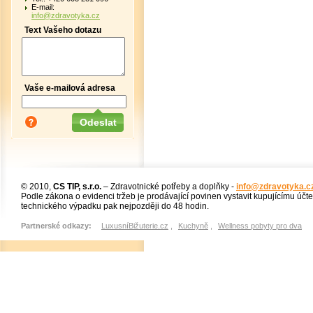
E-mail:
info@zdravotyka.cz
Text Vašeho dotazu
Vaše e-mailová adresa
© 2010,
CS TIP, s.r.o.
– Zdravotnické potřeby a doplňky -
info@zdravotyka.c
Podle zákona o evidenci tržeb je prodávající povinen vystavit kupujícímu účt
technického výpadku pak nejpozději do 48 hodin.
Partnerské odkazy:
LuxusníBižuterie.cz
,
Kuchyně
,
Wellness pobyty pro dva