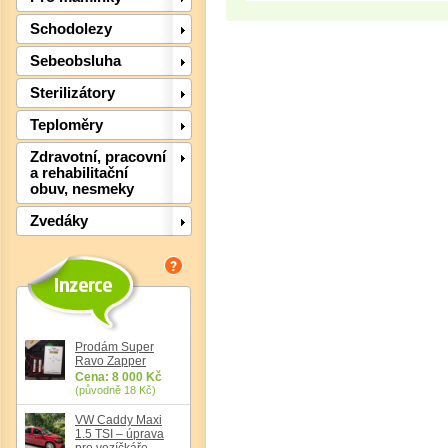
Schodolezy
Sebeobsluha
Sterilizátory
Teploměry
Zdravotní, pracovní
a rehabilitační
obuv, nesmeky
Zvedáky
Det
Prodám Super
Ravo Zapper
Cena: 8 000 Kč
(původně 18 Kč)
VW Caddy Maxi
1.5 TSI – úprava
pro vozíčkáře,