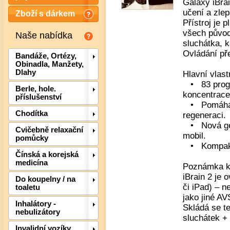
Galaxy iBra
učení a zle
Zboží s dárkem
Přístroj je 
všech původ
Naše nabídka
sluchátka, k
Ovládání př
Bandáže, Ortézy,
Obinadla, Manžety,
Dlahy
Hlavní vlast
• 83 progra
Berle, hole.
koncentrace,
příslušenství
• Pomáhá př
Chodítka
regeneraci.
• Nová gene
Cvičebně relaxační
mobil.
pomůcky
• Kompaktn
Čínská a korejská
medicína
Poznámka k 
iBrain 2 je 
Do koupelny / na
či iPad) – n
toaletu
jako jiné AV
Inhalátory -
Skládá se te
Det
nebulizátory
sluchátek + 
Invalidní vozíky,