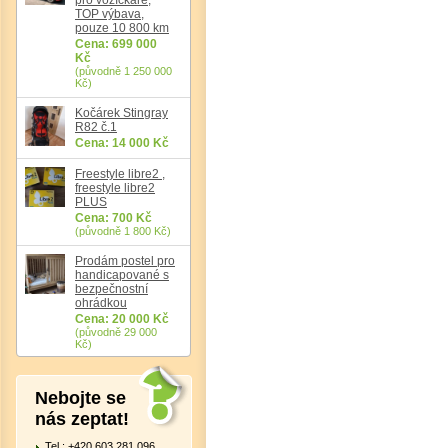
TOP výbava,
pouze 10 800 km
Cena: 699 000
Kč
(původně 1 250 000
Det
Kč)
Kočárek Stingray
R82 č.1
Cena: 14 000 Kč
Freestyle libre2 ,
freestyle libre2
PLUS
Cena: 700 Kč
(původně 1 800 Kč)
Prodám postel pro
handicapované s
bezpečnostní
ohrádkou
Cena: 20 000 Kč
(původně 29 000
Kč)
Nebojte se
nás zeptat!
Tel.: +420 603 281 096