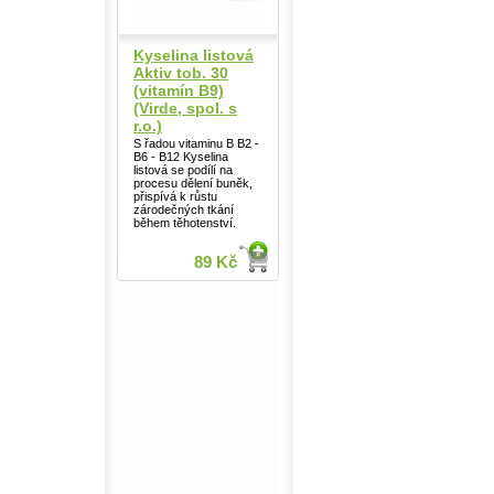
Kyselina listová
Aktiv tob. 30
(vitamín B9)
(Virde, spol. s
r.o.)
S řadou vitaminu B B2 -
B6 - B12 Kyselina
listová se podílí na
procesu dělení buněk,
přispívá k růstu
zárodečných tkání
během těhotenství.
89 Kč