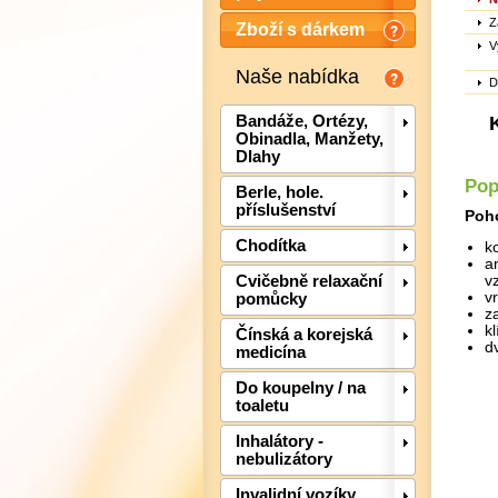
Z
Zboží s dárkem
V
Naše nabídka
D
Bandáže, Ortézy,
Obinadla, Manžety,
Dlahy
Pop
Berle, hole.
příslušenství
Poho
Chodítka
k
a
Cvičebně relaxační
v
v
pomůcky
z
k
Čínská a korejská
d
medicína
Do koupelny / na
toaletu
Inhalátory -
nebulizátory
Invalidní vozíky,