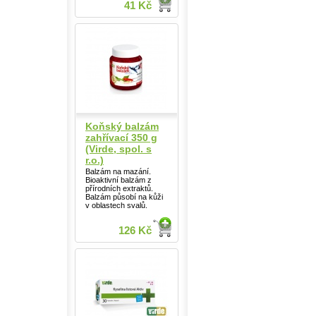
41 Kč
Koňský balzám
zahřívací 350 g
(Virde, spol. s
r.o.)
Balzám na mazání.
Bioaktivní balzám z
přírodních extraktů.
Balzám působí na kůži
v oblastech svalů.
126 Kč