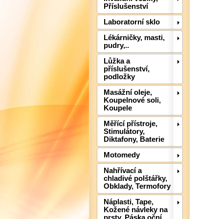
Příslušenství
Laboratorní sklo
Lékárničky, masti,
pudry,..
Lůžka a
příslušenství,
podložky
Masážní oleje,
Koupelnové soli,
Koupele
Měřící přístroje,
Stimulátory,
Diktafony, Baterie
Motomedy
Nahřívací a
chladivé polštářky,
Obklady, Termofory
Náplasti, Tape,
Kožené návleky na
prsty, Páska oční