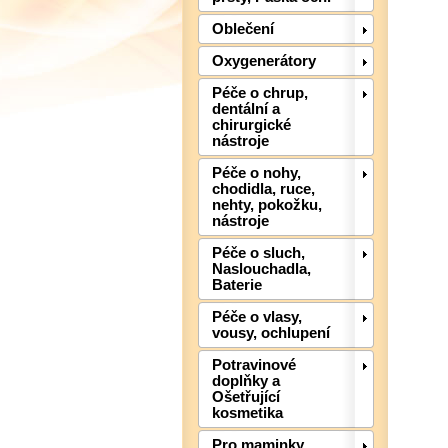
Oblečení
Oxygenerátory
Péče o chrup,
dentální a
chirurgické
nástroje
Péče o nohy,
chodidla, ruce,
nehty, pokožku,
nástroje
Péče o sluch,
Naslouchadla,
Baterie
Péče o vlasy,
vousy, ochlupení
Potravinové
doplňky a
Ošetřující
kosmetika
Pro maminky