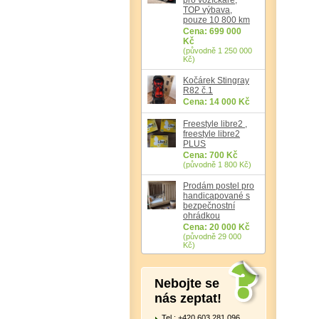
TOP výbava,
pouze 10 800 km
Cena: 699 000
Kč
(původně 1 250 000
Kč)
Kočárek Stingray
R82 č.1
Cena: 14 000 Kč
Freestyle libre2 ,
freestyle libre2
PLUS
Cena: 700 Kč
(původně 1 800 Kč)
Prodám postel pro
handicapované s
bezpečnostní
ohrádkou
Cena: 20 000 Kč
(původně 29 000
Kč)
Nebojte se
nás zeptat!
Tel.: +420 603 281 096