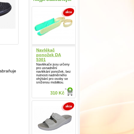
Navlékač
ponožek DA
5301
Navlékače jsou určeny
pro usnadnění
zabraňuje
navlékání ponožek, bez
nutnosti nadměrného
ohýbání pro osoby se
sníženou mobilitou.
310 Kč