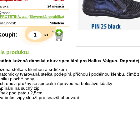
áruka:
24 měsíců
ýrobce:
PROTETIKA, a.s. (Slovenská republika)
ostupnost:
Skladem
Koupit:
ks
is produktu
dlná kožená dámská obuv speciální pro Hallux Valgus. Doprodej
ožená stélka s klenbou a srdíčkem
natomicky tvarovaná stélka podepírá příčnou i podélnou klenbu, čímž 
zniku ploché nohy
rch obuvi pružný se speciální úpravou na bolestivé kůstky
apínání na suchý zip
línek pod patou 2,5cm
Detail
va boční zipy slouží pro snazší obouvání