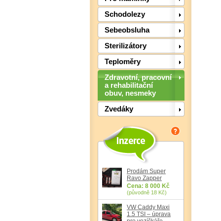
Schodolezy
Sebeobsluha
Sterilizátory
Teploměry
Zdravotní, pracovní
a rehabilitační
obuv, nesmeky
Zvedáky
Prodám Super
Ravo Zapper
Cena: 8 000 Kč
(původně 18 Kč)
VW Caddy Maxi
1.5 TSI – úprava
pro vozíčkáře,