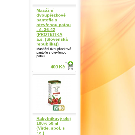
Masážní
dvoupřezkové
pantofle s
otevřenou patou
- č. 36-42
(PROTETIKA,
a.s. (Slovenská
republika))
Masážní dvoupřezkové
pantofle s otevřenou
patou.
400 Kč
Rakytníkový olej
100% 50ml
(Virde, spol. s
r.o.)