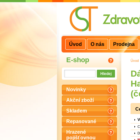
3
2
1
Úvod
O nás
Prodejna
E-shop
Úvod
Dá
Ha
Novinky
(č
Akční zboží
C
Skladem
V
Repasované
C
Hrazené
D
pojišťovnou
N