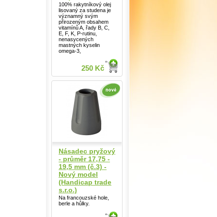
100% rakytníkový olej
lisovaný za studena je
významný svým
přirozeným obsahem
vitamínů A, řady B, C,
E, F, K, P-rutinu,
nenasycených
mastných kyselin
omega-3,
250 Kč
Násadec pryžový
- průměr 17,75 -
19,5 mm (č.3) -
Nový model
(Handicap trade
s.r.o.)
Na francouzské hole,
berle a hůlky.