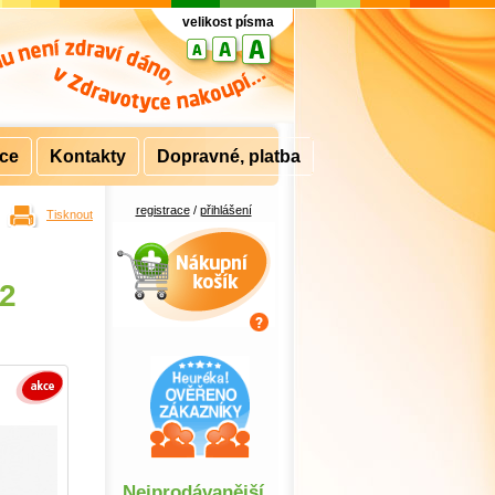
velikost písma
rce
Kontakty
Dopravné, platba
registrace
/
přihlášení
Tisknout
Nákupní košík
42
Nejprodávanější