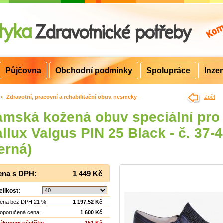
Půjčovna
Obchodní podmínky
Spolupráce
Inze
>
Zdravotní, pracovní a rehabilitační obuv, nesmeky
Zpět
mská kožená obuv speciální pro
llux Valgus PIN 25 Black - č. 37-
erná)
ena s DPH:
1 449 Kč
elikost:
ena bez DPH 21 %:
1 197,52 Kč
oporučená cena:
1 600 Kč
ákupem ušetříte:
151 Kč