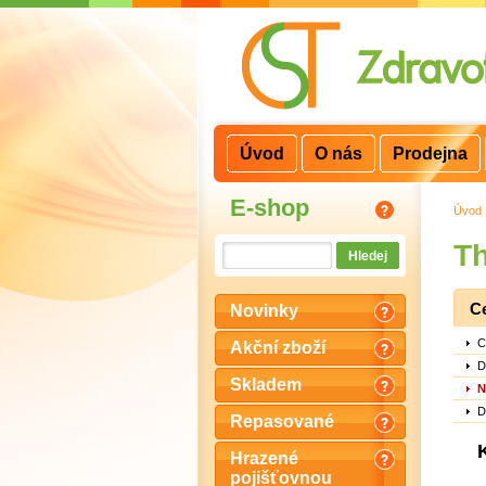
3
2
1
Úvod
O nás
Prodejna
E-shop
Úvod
Th
C
Novinky
C
Akční zboží
D
Skladem
N
D
Repasované
Hrazené
pojišťovnou