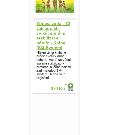
Zdravá záda - 12
základních
cviků, spirální
stabilizace
páteře - Kniha
(SM-Systém)
Hlavní téma knihy je
práce svalů v době
pohybu. Autoři se věnují
spirální stabilizaci -
prevenci a léčbě bolestí
zad metodou SM-
systém. Jedná se o
orginální
370 Kč