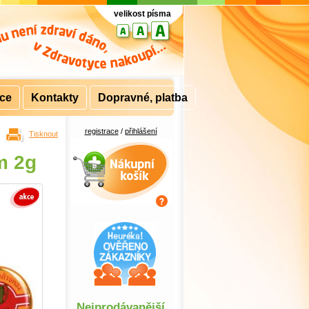
velikost písma
rce
Kontakty
Dopravné, platba
registrace
/
přihlášení
Tisknout
Nákupní košík
m 2g
Nejprodávanější