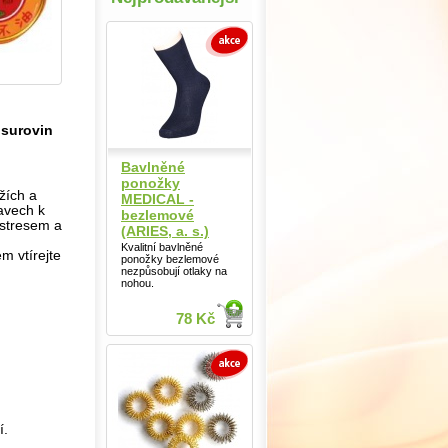
 surovin
Bavlněné
ponožky
žích a
MEDICAL -
avech k
bezlemové
 stresem a
(ARIES, a. s.)
Kvalitní bavlněné
m vtírejte
ponožky bezlemové
nezpůsobují otlaky na
nohou.
78 Kč
í.