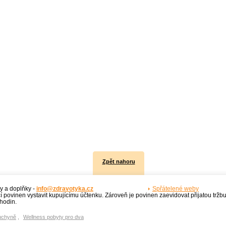
Zpět nahoru
y a doplňky -
info@zdravotyka.cz
Spřátelené weby
í povinen vystavit kupujícímu účtenku. Zároveň je povinen zaevidovat přijatou tržb
hodin.
uchyně
,
Wellness pobyty pro dva