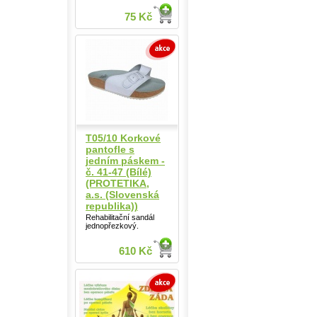
75 Kč
T05/10 Korkové
pantofle s
jedním páskem -
č. 41-47 (Bílé)
(PROTETIKA,
a.s. (Slovenská
republika))
Rehabilitační sandál
jednopřezkový.
610 Kč