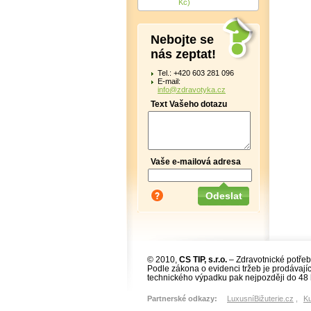
Kč)
Nebojte se
nás zeptat!
Tel.: +420 603 281 096
E-mail:
info@zdravotyka.cz
Text Vašeho dotazu
Vaše e-mailová adresa
© 2010,
CS TIP, s.r.o.
– Zdravotnické potřeb
Podle zákona o evidenci tržeb je prodávajíc
technického výpadku pak nejpozději do 48 
Partnerské odkazy:
LuxusníBižuterie.cz
,
K