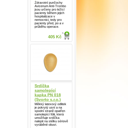
Zdravotní punčochy
Avicenum Anti-Trombo
jsou určeny pro ležící
pacienty během jejich
hospitalizace v
nemocnici, tedy pro
pacienty před, po a v
průběhu operace.
405 Kč
Srdíčka
samolepící
kapka PN 018
(Svorto s.r.o.)
Měkký latexový odlitek
je pokrytý usní a na
spodní straně opatřen
samolepící fólii, která
umožňuje srdíčka
nalepit na stélku sériově
vyráběné obuvi.