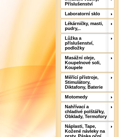
Příslušenství
Laboratorní sklo
Lékárničky, masti,
pudry,..
Lůžka a
příslušenství,
podložky
Masážní oleje,
Koupelnové soli,
Koupele
Měřící přístroje,
Stimulátory,
Diktafony, Baterie
Motomedy
Nahřívací a
chladivé polštářky,
Obklady, Termofory
Náplasti, Tape,
Kožené návleky na
prsty, Páska oční