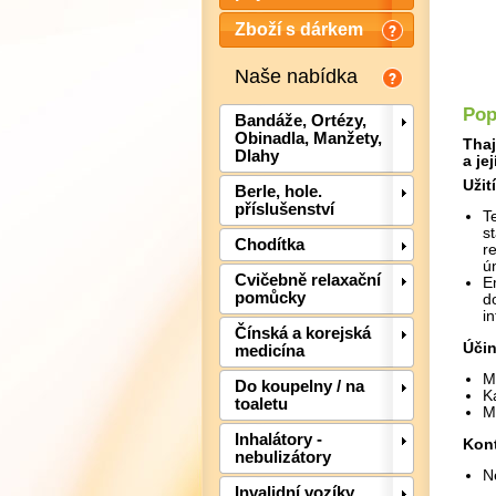
Zboží s dárkem
Naše nabídka
Pop
Bandáže, Ortézy,
Obinadla, Manžety,
Thaj
Dlahy
a je
Užití
Berle, hole.
příslušenství
T
s
Chodítka
r
ú
Cvičebně relaxační
E
pomůcky
d
i
Čínská a korejská
Účin
medicína
M
Do koupelny / na
K
toaletu
M
Inhalátory -
Kont
nebulizátory
N
Invalidní vozíky,