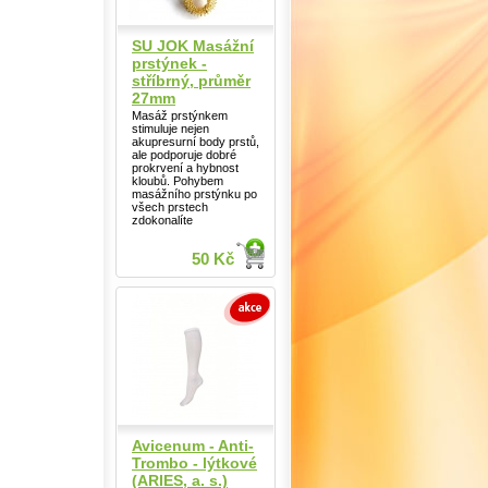
SU JOK Masážní
prstýnek -
stříbrný, průměr
27mm
Masáž prstýnkem
stimuluje nejen
akupresurní body prstů,
ale podporuje dobré
prokrvení a hybnost
kloubů. Pohybem
masážního prstýnku po
všech prstech
zdokonalíte
50 Kč
Avicenum - Anti-
Trombo - lýtkové
(ARIES, a. s.)