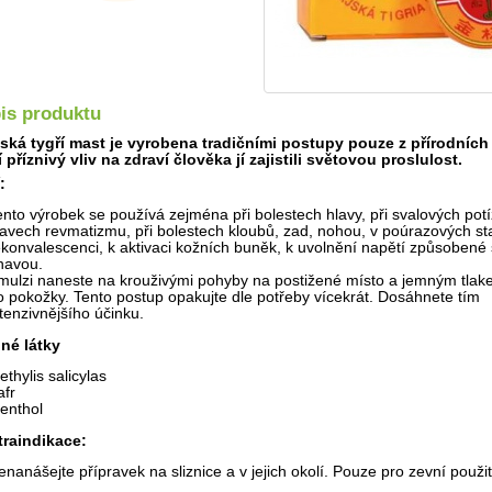
is produktu
ská tygří mast je vyrobena tradičními postupy pouze z přírodních
jí příznivý vliv na zdraví člověka jí zajistili světovou proslulost.
:
ento výrobek se používá zejména při bolestech hlavy, při svalových potí
tavech revmatizmu, při bolestech kloubů, zad, nohou, v poúrazových st
ekonvalescenci, k aktivaci kožních buněk, k uvolnění napětí způsobené
navou.
mulzi naneste na krouživými pohyby na postižené místo a jemným tlake
o pokožky. Tento postup opakujte dle potřeby vícekrát. Dosáhnete tím
ntenzivnějšího účinku.
Detail
né látky
ethylis salicylas
afr
enthol
raindikace:
enanášejte přípravek na sliznice a v jejich okolí. Pouze pro zevní použit