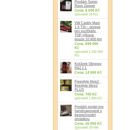
Prodám Super
Ravo Zapper
Cena: 8 000 Kč
(původně 18 Kč)
VW Caddy Maxi
1.5 TSI – úprava
pro vozíčkáře,
TOP výbava,
pouze 10 800 km
Cena: 699 000
Kč
(původně 1 250 000
Kč)
Kočárek Stingray
R82 č.1
Cena: 14 000 Kč
Freestyle libre2 ,
freestyle libre2
PLUS
Cena: 700 Kč
(původně 1 800 Kč)
Prodám postel pro
handicapované s
bezpečnostní
ohrádkou
Cena: 20 000 Kč
(původně 29 000