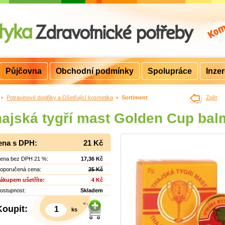
Půjčovna
Obchodní podmínky
Spolupráce
Inze
>
Potravinové doplňky a Ošetřující kosmetika
>
Sortiment
Zpět
ajská tygří mast Golden Cup bal
ena s DPH:
21 Kč
ena bez DPH 21 %:
17,36 Kč
oporučená cena:
25 Kč
ákupem ušetříte:
4 Kč
ostupnost:
Skladem
Koupit:
ks