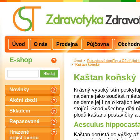
Úvod
O nás
Prodejna
Půjčovna
Obchodn
E-shop
Úvod
>
Potravinové doplňky a Ošetřující 
Kaštan koňský
Kaštan koňský
Krásný vysoký stín poskytuj
Novinky
najdeme jako součást městs
Akční zboží
nejdeme jej i na o krajích l
stojící. Snad všechny děti 
Skladem
plodů kaštanu postavičky a 
Repasované
Aesculus hippocas
Hrazené
Kaštan dorůstá do výšky až
pojišťovnou