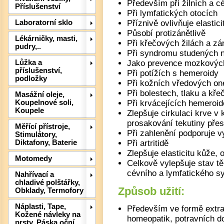
Především při žilních a c
Příslušenství
Při lymfatických otocích
Laboratorní sklo
Příznivě ovlivňuje elastic
Působí protizánětlivě
Lékárničky, masti,
Při křečových žilách a zá
pudry,..
Při syndromu studených 
Lůžka a
Jako prevence mozkových
příslušenství,
Při potížích s hemeroidy
podložky
Při kožních vředových o
Při bolestech, tlaku a kře
Masážní oleje,
Det
Koupelnové soli,
Při krvácejících hemeroi
Koupele
Zlepšuje cirkulaci krve v 
prosakování tekutiny přes
Měřící přístroje,
Při zahlenění podporuje v
Stimulátory,
Diktafony, Baterie
Při artritidě
Zlepšuje elasticitu kůže, 
Motomedy
Celkově vylepšuje stav těl
cévního a lymfatického s
Nahřívací a
chladivé polštářky,
Způsob užití:
Obklady, Termofory
Náplasti, Tape,
Především ve formě extrak
Kožené návleky na
homeopatik, potravních do
prsty, Páska oční