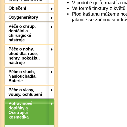
Det
V podobě gelů, mastí a m
Ve formě tinktury z květů
Oblečení
Plod kaštanu můžeme nosit
Oxygenerátory
jakmile se začnou scvrkáv
Péče o chrup,
dentální a
chirurgické
nástroje
Péče o nohy,
chodidla, ruce,
nehty, pokožku,
nástroje
Péče o sluch,
Det
Naslouchadla,
Baterie
Péče o vlasy,
vousy, ochlupení
Potravinové
doplňky a
Ošetřující
kosmetika