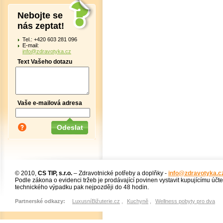
Nebojte se
nás zeptat!
Tel.: +420 603 281 096
E-mail:
info@zdravotyka.cz
Text Vašeho dotazu
Vaše e-mailová adresa
© 2010,
CS TIP, s.r.o.
– Zdravotnické potřeby a doplňky -
info@zdravotyka.c
Podle zákona o evidenci tržeb je prodávající povinen vystavit kupujícímu účt
technického výpadku pak nejpozději do 48 hodin.
Partnerské odkazy:
LuxusníBižuterie.cz
,
Kuchyně
,
Wellness pobyty pro dva