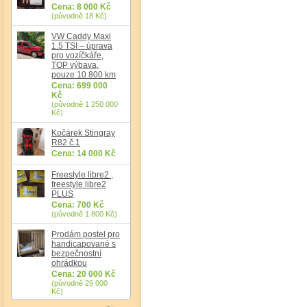
Cena: 8 000 Kč
(původně 18 Kč)
VW Caddy Maxi
1.5 TSI – úprava
pro vozíčkáře,
TOP výbava,
pouze 10 800 km
Cena: 699 000
Kč
(původně 1 250 000
Kč)
Kočárek Stingray
R82 č.1
Cena: 14 000 Kč
Freestyle libre2 ,
freestyle libre2
PLUS
Cena: 700 Kč
(původně 1 800 Kč)
Prodám postel pro
handicapované s
bezpečnostní
ohrádkou
Cena: 20 000 Kč
(původně 29 000
Kč)