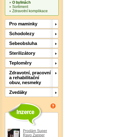
O bylinách
Sortiment
Zdravotní komplikace
Pro maminky
Schodolezy
Sebeobsluha
Det
Sterilizátory
Teploměry
Zdravotní, pracovní
a rehabilitační
obuv, nesmeky
Zvedáky
Prodám Super
Det
Ravo Zapper