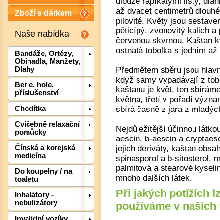
dlouze řapíkatými listy, dla
až dvacet centimetrů dlouhé
Zboží s dárkem
pilovité. Květy jsou sestaven
pěticípý, zvonovitý kalich a
Naše nabídka
červenou skvrnou. Kaštan k
ostnatá tobolka s jedním až
Bandáže, Ortézy,
Obinadla, Manžety,
Předmětem sběru jsou hlavně 
Dlahy
když samy vypadávají z tobo
Berle, hole.
kaštanu je květ, ten sbírám
příslušenství
května, třetí v pořadí význ
sbírá časně z jara z mladýc
Chodítka
Cvičebně relaxační
Nejdůležitější účinnou látko
pomůcky
Det
aescin, b-aescin a cryptaesc
jejich deriváty, kaštan obsa
Čínská a korejská
medicína
spinasporol a b-sitosterol, 
palmitová a stearové kyselin
Do koupelny / na
mnoho dalších látek.
toaletu
Při jakých potížích l
Inhalátory -
nebulizátory
používáme v našich 
Invalidní vozíky,