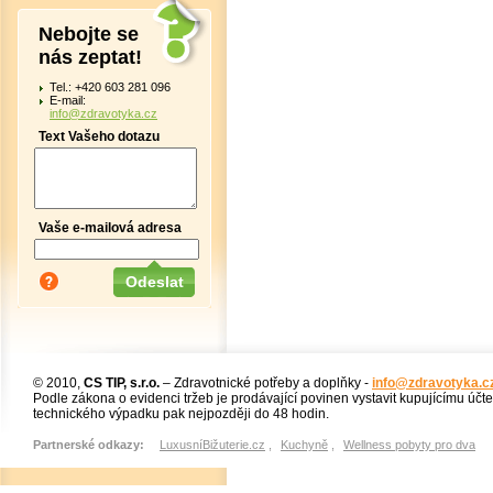
Nebojte se
nás zeptat!
Tel.: +420 603 281 096
E-mail:
info@zdravotyka.cz
Text Vašeho dotazu
Vaše e-mailová adresa
© 2010,
CS TIP, s.r.o.
– Zdravotnické potřeby a doplňky -
info@zdravotyka.c
Podle zákona o evidenci tržeb je prodávající povinen vystavit kupujícímu účt
technického výpadku pak nejpozději do 48 hodin.
Partnerské odkazy:
LuxusníBižuterie.cz
,
Kuchyně
,
Wellness pobyty pro dva