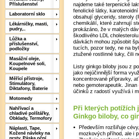
najdeme také terpenické lakt
Příslušenství
fenolické látky, karotenoidn
Laboratorní sklo
obsahují glyceridy, steroly (
chemikálií, které zahrnují st
Lékárničky, masti,
prokázáno, že v malých dávká
pudry,..
škodlivého LDL cholesterolu
Lůžka a
dávkách mohou způsobit špa
příslušenství,
tucích, pozor tedy, ne na by
podložky
ztužené rostlinné tuky, čili 
Masážní oleje,
Koupelnové soli,
Listy ginkgo biloby jsou z 
Koupele
jako nejúčinnější forma využ
koncentrované přípravky, ať 
Měřící přístroje,
Det
Stimulátory,
nebo gemoterapeutik. Jinan d
Diktafony, Baterie
účinků z radostí využívá i 
Motomedy
Při kterých potížích
Nahřívací a
chladivé polštářky,
Ginkgo biloby, co g
Obklady, Termofory
Především rozšiřuje cévy
Náplasti, Tape,
mozkových příhod, ale i 
Kožené návleky na
prsty, Páska oční