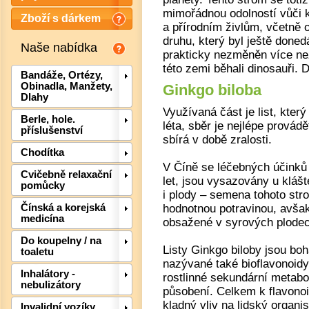
mimořádnou odolností vůči
Zboží s dárkem
a přírodním živlům, včetně o
druhu, který byl ještě done
Naše nabídka
prakticky nezměněn více než
této zemi běhali dinosauři.
Bandáže, Ortézy,
Obinadla, Manžety,
Ginkgo biloba
Dlahy
Využívaná část je list, kter
Berle, hole.
léta, sběr je nejlépe provád
příslušenství
sbírá v době zralosti.
Chodítka
V Číně se léčebných účinků 
Cvičebně relaxační
let, jsou vysazovány u kláš
pomůcky
i plody – semena tohoto stro
hodnotnou potravinou, avšak 
Čínská a korejská
medicína
obsažené v syrových plodec
Det
Do koupelny / na
Listy Ginkgo biloby jsou boh
toaletu
nazývané také bioflavonoidy,
Inhalátory -
rostlinné sekundární metabo
nebulizátory
působení. Celkem k flavonoid
kladný vliv na lidský organi
Invalidní vozíky,