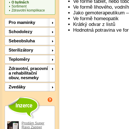
Ve formě tablet, nebo tob
O bylinách
Sortiment
Ve formě lihového, vodníh
Zdravotní komplikace
Jako gemoterapeutikum –
Ve formě homeopatik
Pro maminky
Krátký odvar z listů
Hodnotná potravina ve fo
Schodolezy
Sebeobsluha
Sterilizátory
Teploměry
Zdravotní, pracovní
a rehabilitační
obuv, nesmeky
Det
Zvedáky
Prodám Super
Ravo Zapper