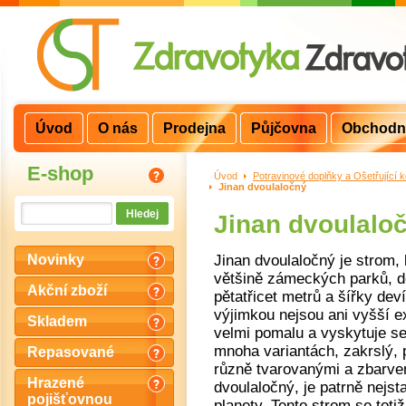
Úvod
O nás
Prodejna
Půjčovna
Obchodn
E-shop
Úvod
>
Potravinové doplňky a Ošetřující 
Jinan dvoulaločný
Jinan dvoulalo
Jinan dvoulaločný je strom,
Novinky
většině zámeckých parků, d
Akční zboží
pětatřicet metrů a šířky deví
výjimkou nejsou ani vyšší e
Skladem
velmi pomalu a vyskytuje s
mnoha variantách, zakrslý, 
Repasované
různě tvarovanými a zbarven
Hrazené
dvoulaločný, je patrně nejst
pojišťovnou
planety. Tento strom se toti