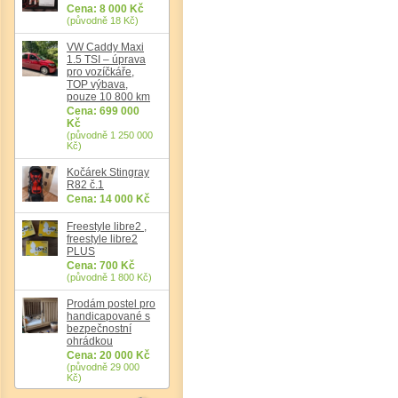
Cena: 8 000 Kč
(původně 18 Kč)
VW Caddy Maxi
1.5 TSI – úprava
pro vozíčkáře,
Det
TOP výbava,
pouze 10 800 km
Cena: 699 000
Kč
(původně 1 250 000
Kč)
Kočárek Stingray
R82 č.1
Cena: 14 000 Kč
Freestyle libre2 ,
freestyle libre2
PLUS
Cena: 700 Kč
(původně 1 800 Kč)
Prodám postel pro
handicapované s
bezpečnostní
ohrádkou
Cena: 20 000 Kč
(původně 29 000
Kč)