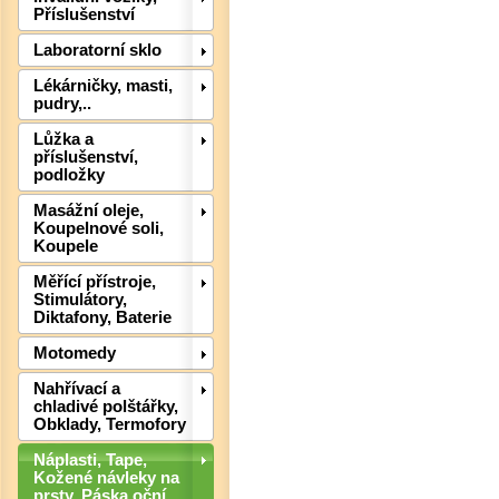
Příslušenství
Laboratorní sklo
Lékárničky, masti,
pudry,..
Lůžka a
příslušenství,
podložky
Masážní oleje,
Koupelnové soli,
Koupele
Det
Měřící přístroje,
Stimulátory,
Diktafony, Baterie
Motomedy
Nahřívací a
chladivé polštářky,
Obklady, Termofory
Náplasti, Tape,
Kožené návleky na
prsty, Páska oční