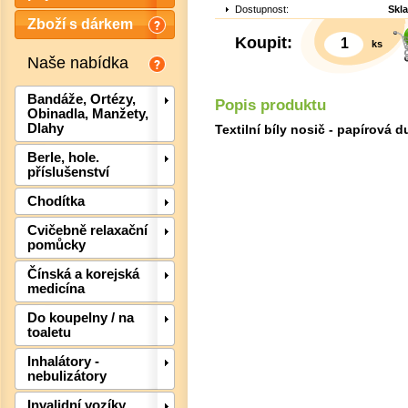
Dostupnost:
Skl
Zboží s dárkem
Koupit:
ks
Naše nabídka
Bandáže, Ortézy,
Popis produktu
Obinadla, Manžety,
Dlahy
Textilní bíly nosič - papírová d
Berle, hole.
příslušenství
Chodítka
Cvičebně relaxační
pomůcky
Čínská a korejská
Det
medicína
Do koupelny / na
toaletu
Inhalátory -
nebulizátory
Invalidní vozíky,