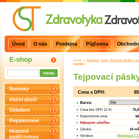
Úvod
O nás
Prodejna
Půjčovna
Obchodn
E-shop
Úvod
>
Náplasti, Tape, Kožené návleky na
textilní
Tejpovací pásk
Novinky
Cena s DPH:
85
Akční zboží
Barva:
Skladem
Cena bez DPH 12 %:
75,
Doporučená cena:
10
Repasované
Nákupem ušetříte:
2
Záruka:
24 mě
Hrazené
Výrobce:
Mediplast CZ,
pojišťovnou