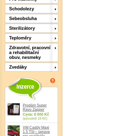
Schodolezy
Sebeobsluha
Sterilizátory
Teploměry
Zdravotní, pracovní
a rehabilitační
obuv, nesmeky
Zvedáky
Det
Prodám Super
Ravo Zapper
Cena: 8 000 Kč
(původně 18 Kč)
VW Caddy Maxi
1.5 TSI – úprava
pro vozíčkáře,