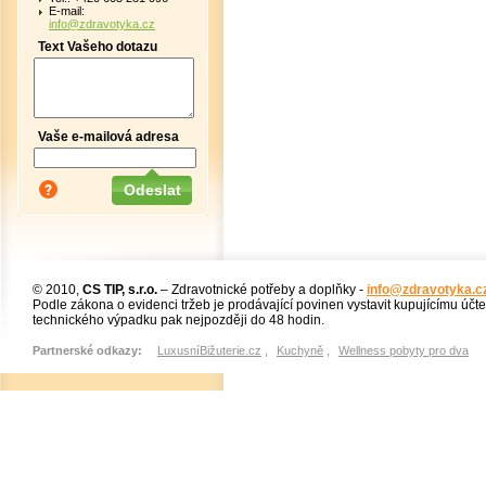
E-mail:
info@zdravotyka.cz
Text Vašeho dotazu
Vaše e-mailová adresa
© 2010,
CS TIP, s.r.o.
– Zdravotnické potřeby a doplňky -
info@zdravotyka.c
Podle zákona o evidenci tržeb je prodávající povinen vystavit kupujícímu účt
technického výpadku pak nejpozději do 48 hodin.
Partnerské odkazy:
LuxusníBižuterie.cz
,
Kuchyně
,
Wellness pobyty pro dva