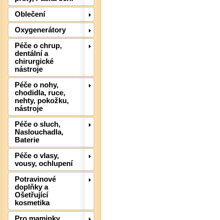
Oblečení
Oxygenerátory
Péče o chrup,
dentální a
chirurgické
nástroje
Péče o nohy,
chodidla, ruce,
nehty, pokožku,
nástroje
Péče o sluch,
Naslouchadla,
Baterie
Péče o vlasy,
vousy, ochlupení
Det
Potravinové
doplňky a
Ošetřující
kosmetika
Pro maminky