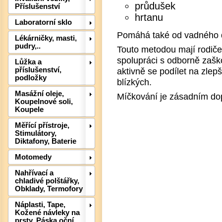
průdušek
Příslušenství
hrtanu
Laboratorní sklo
Pomáhá také od vadného dr
Lékárničky, masti,
pudry,..
Touto metodou mají rodiče 
spolupráci s odborně zaš
Lůžka a
aktivně se podílet na zlep
příslušenství,
Det
podložky
blízkých.
Masážní oleje,
Míčkování je zásadním do
Koupelnové soli,
Koupele
Měřící přístroje,
Stimulátory,
Diktafony, Baterie
Motomedy
Nahřívací a
chladivé polštářky,
Obklady, Termofory
Det
Náplasti, Tape,
Kožené návleky na
prsty, Páska oční