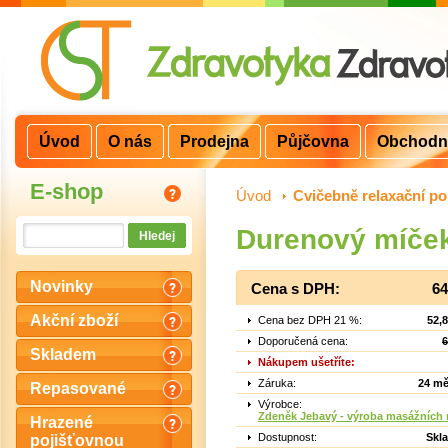
Úvod
O nás
Prodejna
Půjčovna
Obchodn
E-shop
Úvod
>
Cvičebně relaxační p
Durenový míček
Novinky
Cena s DPH:
64
Akční zboží
Cena bez DPH 21 %:
52,
Doporučená cena:
6
Skladem
Nákupem ušetříte:
Záruka:
24 mě
Repasované
Výrobce:
Zdeněk Jebavý - výroba masážních
Hrazené
Dostupnost:
Skl
pojišťovnou