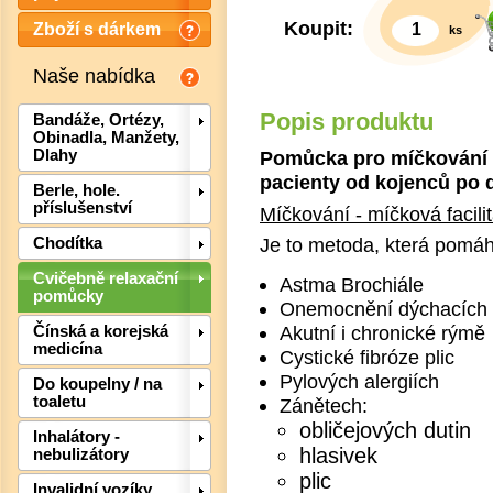
Koupit:
Zboží s dárkem
ks
Naše nabídka
Popis produktu
Bandáže, Ortézy,
Obinadla, Manžety,
Pomůcka pro míčkování -
Dlahy
pacienty od kojenců po
Berle, hole.
příslušenství
Míčkování - míčková facili
Je to metoda, která pomáh
Chodítka
Det
Cvičebně relaxační
Astma Brochiále
pomůcky
Onemocnění dýchacích 
Akutní i chronické rýmě
Čínská a korejská
medicína
Cystické fibróze plic
Pylových alergiích
Do koupelny / na
toaletu
Zánětech:
obličejových dutin
Inhalátory -
hlasivek
nebulizátory
plic
Invalidní vozíky,