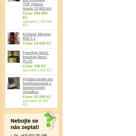
TOP výbava,
pouze 10 800 km
Cena: 699 000
Kč
(původně 1 250 000
Kč)
Kočárek Stingray
Det
R82 č.1
Cena: 14 000 Kč
Freestyle libre2 ,
freestyle libre2
PLUS
Cena: 700 Kč
(původně 1 800 Kč)
Prodám postel pro
handicapované s
bezpečnostní
ohrádkou
Cena: 20 000 Kč
(původně 29 000
Kč)
Nebojte se
nás zeptat!
Tel.: +420 603 281 096