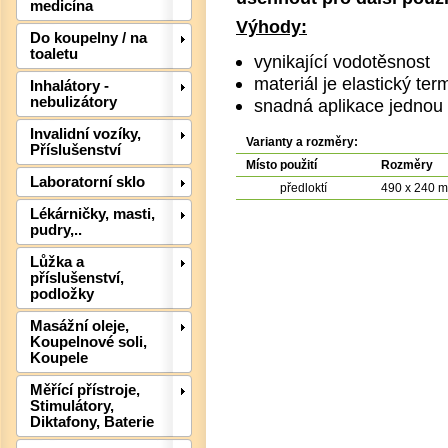
medicína
Výhody:
Do koupelny / na
toaletu
vynikající vodotěsnost
materiál je elastický ter
Inhalátory -
nebulizátory
snadná aplikace jednou
Invalidní vozíky,
Varianty a rozměry:
Det
Příslušenství
Místo použití
Rozměry
Laboratorní sklo
předloktí
490 x 240 
Lékárničky, masti,
pudry,..
Lůžka a
příslušenství,
podložky
Masážní oleje,
Koupelnové soli,
Koupele
Měřící přístroje,
Stimulátory,
Diktafony, Baterie