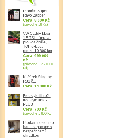
Prodám Super
Ravo Zapper
Cena: 8 000 Kč
(původně 18 Kč)
VW Caddy Maxi
1.5 TSI – úprava
Det
pro vozíčkáře,
TOP výbava,
pouze 10 800 km
Cena: 699 000
Kč
(původně 1 250 000
Kč)
Kočárek Stingray
R82 č.1
Cena: 14 000 Kč
Freestyle libre2 ,
freestyle libre2
PLUS
Cena: 700 Kč
(původně 1 800 Kč)
Prodám postel pro
handicapované s
bezpečnostní
ohrádkou