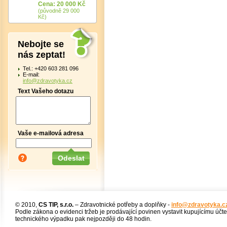
Cena: 20 000 Kč
(původně 29 000
Kč)
Nebojte se
nás zeptat!
Tel.: +420 603 281 096
E-mail:
info@zdravotyka.cz
Text Vašeho dotazu
Vaše e-mailová adresa
© 2010,
CS TIP, s.r.o.
– Zdravotnické potřeby a doplňky -
info@zdravotyka.c
Podle zákona o evidenci tržeb je prodávající povinen vystavit kupujícímu účt
technického výpadku pak nejpozději do 48 hodin.