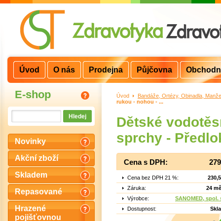
Úvod
O nás
Prodejna
Půjčovna
Obchodn
E-shop
Úvod
>
Bandáže, Ortézy, Obinadla, Manže
rukou - nohou - ...
Dětské vodotěs
sprchy - Předlo
Novinky
Akční zboží
Cena s DPH:
279
Skladem
Cena bez DPH 21 %:
230,
Záruka:
24 mě
Repasované
Výrobce:
SANOMED, spol. s
Hrazené
Dostupnost:
Skl
pojišťovnou