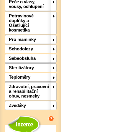
Péče o vlasy,
vousy, ochlupení
Potravinové
doplňky a
Ošetřující
kosmetika
Pro maminky
Schodolezy
Sebeobsluha
Det
Sterilizátory
Teploměry
Zdravotní, pracovní
a rehabilitační
obuv, nesmeky
Zvedáky