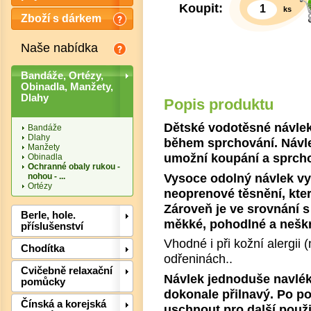
Koupit:
ks
Zboží s dárkem
Naše nabídka
Bandáže, Ortézy,
Obinadla, Manžety,
Dlahy
Popis produktu
Dětské vodotěsné návlek
Bandáže
Dlahy
během sprchování. Návle
Manžety
umožní koupání a sprcho
Obinadla
Ochranné obaly rukou -
Vysoce odolný návlek vy
nohou - ...
Ortézy
neoprenové těsnění, kter
Zároveň je ve srovnání
Det
Berle, hole.
měkké, pohodlné a neškr
příslušenství
Vhodné i při kožní alergii 
Chodítka
odřeninách..
Cvičebně relaxační
Návlek jednoduše navlékn
pomůcky
dokonale přilnavý. Po po
Čínská a korejská
uschnout pro další použi