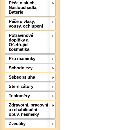
Péče o sluch,
Naslouchadla,
Baterie
Péče o vlasy,
vousy, ochlupení
Potravinové
doplňky a
Ošetřující
kosmetika
Pro maminky
Det
Schodolezy
Sebeobsluha
Sterilizátory
Teploměry
Zdravotní, pracovní
a rehabilitační
obuv, nesmeky
Zvedáky