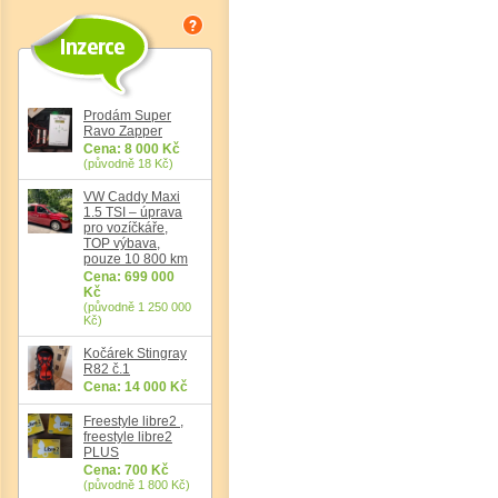
Prodám Super
Ravo Zapper
Cena: 8 000 Kč
(původně 18 Kč)
VW Caddy Maxi
1.5 TSI – úprava
pro vozíčkáře,
TOP výbava,
pouze 10 800 km
Cena: 699 000
Kč
(původně 1 250 000
Kč)
Kočárek Stingray
R82 č.1
Cena: 14 000 Kč
Freestyle libre2 ,
freestyle libre2
PLUS
Cena: 700 Kč
(původně 1 800 Kč)