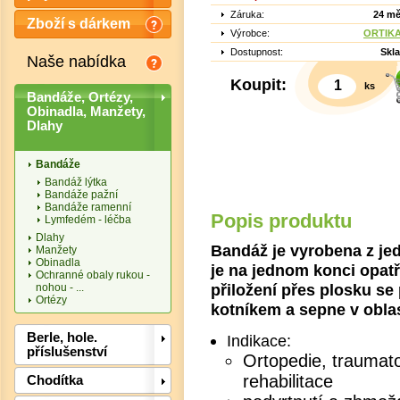
Záruka:
24 mě
Zboží s dárkem
Výrobce:
ORTIKA 
Dostupnost:
Skl
Naše nabídka
Koupit:
ks
Bandáže, Ortézy,
Obinadla, Manžety,
Dlahy
Bandáže
Bandáž lýtka
Bandáže pažní
Bandáže ramenní
Popis produktu
Lymfedém - léčba
Det
Dlahy
Bandáž je vyrobena z jed
Manžety
Obinadla
je na jednom konci opat
Ochranné obaly rukou -
přiložení přes plosku se 
nohou - ...
Ortézy
kotníkem a sepne v oblas
Berle, hole.
Indikace:
příslušenství
Ortopedie, traumatol
rehabilitace
Chodítka