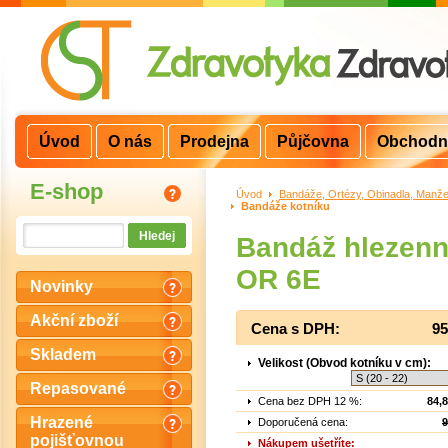
Úvod
O nás
Prodejna
Půjčovna
Obchodn
E-shop
Úvod
>
Bandáže, Ortézy, Obinadla, Manže
Bandáže kotníku
Bandáž hlezenn
OR 6E
Novinky
Akční zboží
Cena s DPH:
95
Skladem
Velikost (Obvod kotníku v cm):
Repasované
Cena bez DPH 12 %:
84,
Hrazené
Doporučená cena:
9
pojišťovnou
Nákupem ušetříte: