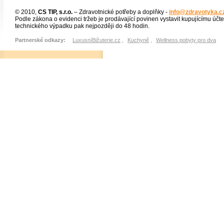
© 2010,
CS TIP, s.r.o.
– Zdravotnické potřeby a doplňky -
info@zdravotyka.c
Podle zákona o evidenci tržeb je prodávající povinen vystavit kupujícímu účt
technického výpadku pak nejpozději do 48 hodin.
Partnerské odkazy:
LuxusníBižuterie.cz
,
Kuchyně
,
Wellness pobyty pro dva