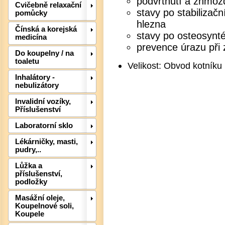
podvrtnutí a zhmož
Cvičebně relaxační
stavy po stabilizač
pomůcky
hlezna
Čínská a korejská
Det
stavy po osteosynté
medicína
prevence úrazu při 
Do koupelny / na
toaletu
Velikost: Obvod kotníku
Inhalátory -
nebulizátory
Invalidní vozíky,
Příslušenství
Laboratorní sklo
Lékárničky, masti,
pudry,..
Det
Lůžka a
příslušenství,
podložky
Masážní oleje,
Koupelnové soli,
Koupele