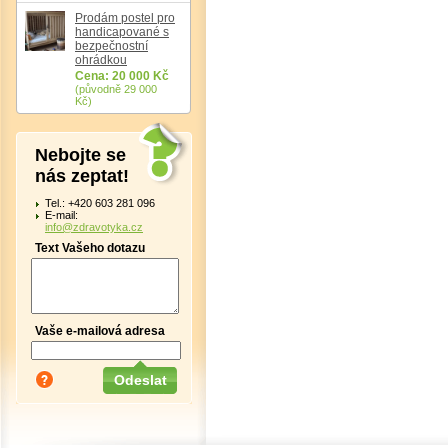
Prodám postel pro
handicapované s
bezpečnostní
ohrádkou
Cena: 20 000 Kč
(původně 29 000
Kč)
Nebojte se
nás zeptat!
Tel.: +420 603 281 096
E-mail:
info@zdravotyka.cz
Text Vašeho dotazu
Vaše e-mailová adresa