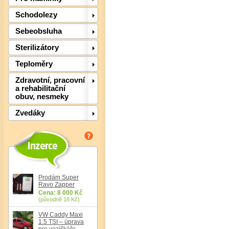
Schodolezy
Sebeobsluha
Sterilizátory
Teploměry
Zdravotní, pracovní
Det
a rehabilitační
obuv, nesmeky
Zvedáky
Prodám Super
Ravo Zapper
Cena: 8 000 Kč
(původně 18 Kč)
VW Caddy Maxi
1.5 TSI – úprava
pro vozíčkáře,