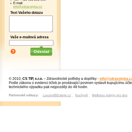
E-mail:
info@zdravotyka.cz
Text Vašeho dotazu
Vaše e-mailová adresa
© 2010,
CS TIP, s.r.o.
– Zdravotnické potřeby a doplňky -
info@zdravotyka.c
Podle zákona o evidenci tržeb je prodávající povinen vystavit kupujícímu účt
technického výpadku pak nejpozději do 48 hodin.
Partnerské odkazy:
LuxusníBižuterie.cz
,
Kuchyně
,
Wellness pobyty pro dva