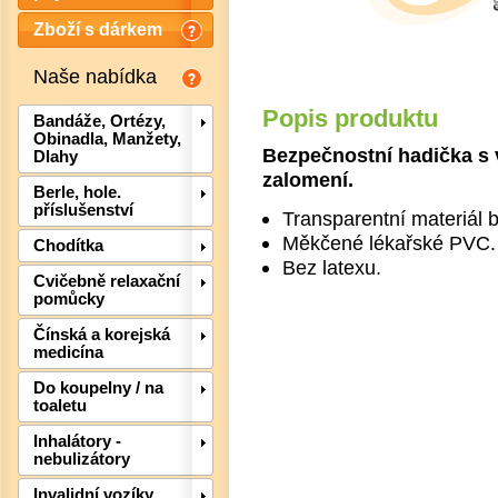
Zboží s dárkem
Naše nabídka
Popis produktu
Bandáže, Ortézy,
Obinadla, Manžety,
Bezpečnostní hadička s 
Dlahy
zalomení.
Berle, hole.
příslušenství
Transparentní materiál b
Měkčené lékařské PVC.
Chodítka
Bez latexu.
Cvičebně relaxační
pomůcky
Čínská a korejská
medicína
Det
Do koupelny / na
toaletu
Inhalátory -
nebulizátory
Invalidní vozíky,