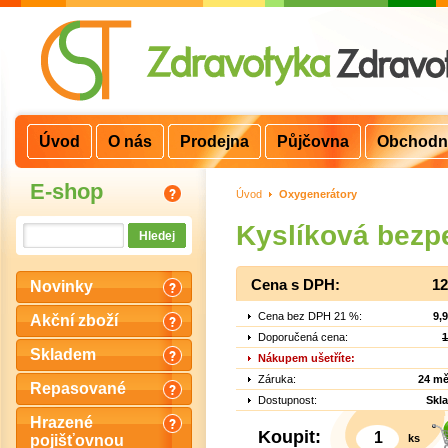
Úvod
O nás
Prodejna
Půjčovna
Obchodn
E-shop
Úvod
>
Oxygenerátory
Kyslíková bezp
Cena s DPH:
12
Novinky
Cena bez DPH 21 %:
9,
Akční zboží
Doporučená cena:
1
Skladem
Nákupem ušetříte:
Záruka:
24 mě
Repasované
Dostupnost:
Skl
Hrazené
Koupit:
ks
pojišťovnou