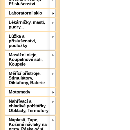
Příslušenství
Laboratorní sklo
Lékárničky, masti,
pudry,..
Lůžka a
příslušenství,
podložky
Det
Masážní oleje,
Koupelnové soli,
Koupele
Měřící přístroje,
Stimulátory,
Diktafony, Baterie
Motomedy
Nahřívací a
chladivé polštářky,
Obklady, Termofory
Náplasti, Tape,
Kožené návleky na
Det
prsty, Páska oční