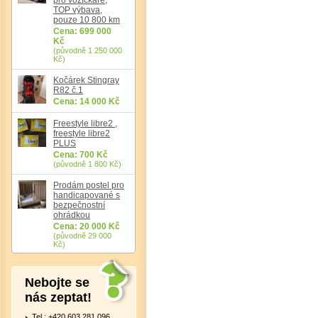
TOP výbava,
pouze 10 800 km
Cena: 699 000
Kč
Det
(původně 1 250 000
Kč)
Kočárek Stingray
R82 č.1
Cena: 14 000 Kč
Freestyle libre2 ,
freestyle libre2
PLUS
Cena: 700 Kč
(původně 1 800 Kč)
Prodám postel pro
handicapované s
bezpečnostní
ohrádkou
Cena: 20 000 Kč
(původně 29 000
Kč)
Nebojte se
nás zeptat!
Tel.: +420 603 281 096