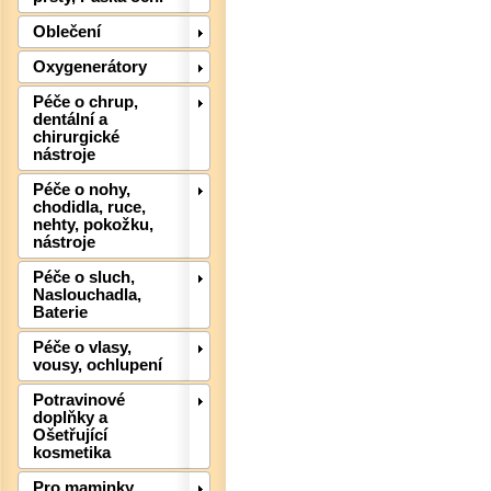
Det
Oblečení
Oxygenerátory
Péče o chrup,
dentální a
chirurgické
nástroje
Péče o nohy,
chodidla, ruce,
nehty, pokožku,
nástroje
Péče o sluch,
Naslouchadla,
Baterie
Det
Péče o vlasy,
vousy, ochlupení
Potravinové
doplňky a
Ošetřující
kosmetika
Pro maminky