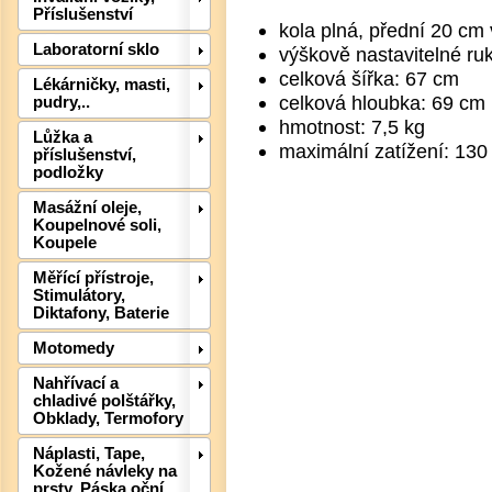
Příslušenství
kola plná, přední 20 cm 
Laboratorní sklo
výškově nastavitelné ru
celková šířka: 67 cm
Lékárničky, masti,
celková hloubka: 69 cm
pudry,..
hmotnost: 7,5 kg
Lůžka a
maximální zatížení: 130
příslušenství,
Det
podložky
Masážní oleje,
Koupelnové soli,
Koupele
Měřící přístroje,
Stimulátory,
Diktafony, Baterie
Motomedy
Nahřívací a
chladivé polštářky,
Obklady, Termofory
Náplasti, Tape,
Kožené návleky na
prsty, Páska oční