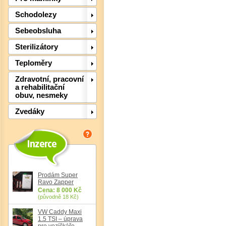
Schodolezy
Sebeobsluha
Sterilizátory
Teploměry
Zdravotní, pracovní
a rehabilitační
Det
obuv, nesmeky
Zvedáky
Prodám Super
Ravo Zapper
Cena: 8 000 Kč
(původně 18 Kč)
VW Caddy Maxi
1.5 TSI – úprava
pro vozíčkáře,