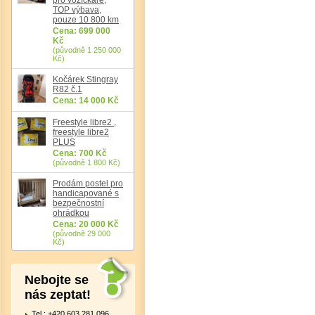
TOP výbava,
pouze 10 800 km
Cena: 699 000
Kč
(původně 1 250 000
Det
Kč)
Kočárek Stingray
R82 č.1
Cena: 14 000 Kč
Freestyle libre2 ,
freestyle libre2
PLUS
Cena: 700 Kč
(původně 1 800 Kč)
Prodám postel pro
handicapované s
bezpečnostní
ohrádkou
Cena: 20 000 Kč
(původně 29 000
Kč)
Nebojte se
nás zeptat!
Tel.: +420 603 281 096