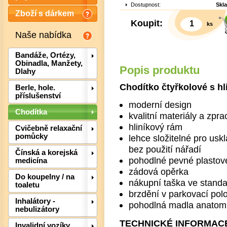
Dostupnost:
Skl
Zboží s dárkem
Koupit:
ks
Naše nabídka
Bandáže, Ortézy,
Obinadla, Manžety,
Popis produktu
Dlahy
Chodítko čtyřkolové s h
Berle, hole.
příslušenství
moderní design
Chodítka
kvalitní materiály a zpr
hliníkový rám
Cvičebně relaxační
pomůcky
lehce složitelné pro usk
bez použití nářadí
Det
Čínská a korejská
pohodlné pevné plastov
medicína
zádová opěrka
Do koupelny / na
nákupní taška ve stand
toaletu
brzdění v parkovací pol
Inhalátory -
pohodlná madla anatomi
nebulizátory
TECHNICKÉ INFORMAC
Invalidní vozíky,