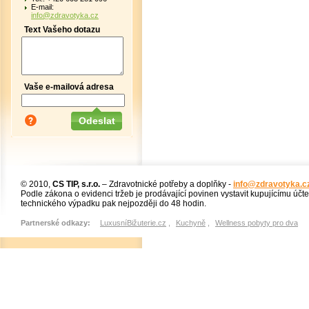
E-mail:
info@zdravotyka.cz
Text Vašeho dotazu
Vaše e-mailová adresa
© 2010,
CS TIP, s.r.o.
– Zdravotnické potřeby a doplňky -
info@zdravotyka.c
Podle zákona o evidenci tržeb je prodávající povinen vystavit kupujícímu účt
technického výpadku pak nejpozději do 48 hodin.
Partnerské odkazy:
LuxusníBižuterie.cz
,
Kuchyně
,
Wellness pobyty pro dva