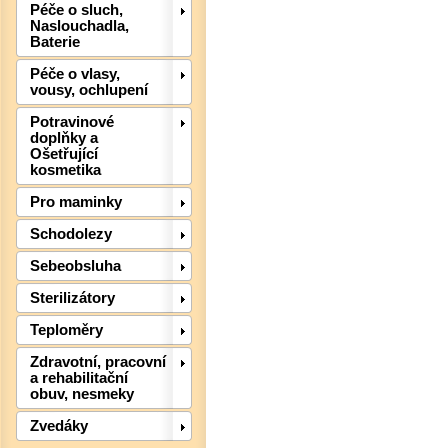
Péče o sluch,
Naslouchadla,
Baterie
Péče o vlasy,
vousy, ochlupení
Potravinové
doplňky a
Ošetřující
Det
kosmetika
Pro maminky
Schodolezy
Sebeobsluha
Sterilizátory
Teploměry
Zdravotní, pracovní
a rehabilitační
obuv, nesmeky
Zvedáky