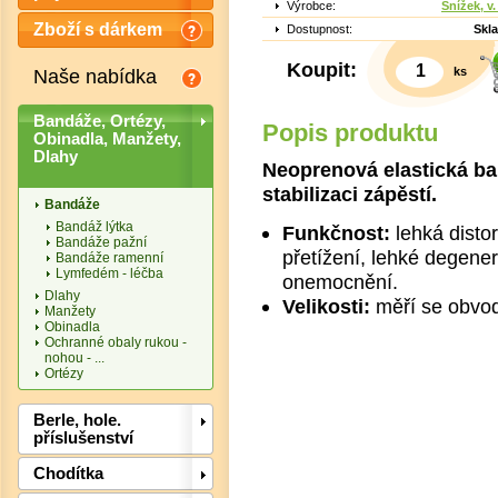
Výrobce:
Snížek, v. 
Zboží s dárkem
Dostupnost:
Skl
Koupit:
ks
Naše nabídka
Bandáže, Ortézy,
Popis produktu
Obinadla, Manžety,
Dlahy
Neoprenová elastická ba
stabilizaci zápěstí.
Bandáže
Bandáž lýtka
Funkčnost:
lehká distor
Bandáže pažní
přetížení, lehké degener
Bandáže ramenní
Det
Lymfedém - léčba
onemocnění.
Dlahy
Velikosti:
měří se obvod
Manžety
Obinadla
Ochranné obaly rukou -
nohou - ...
Ortézy
Berle, hole.
příslušenství
Chodítka