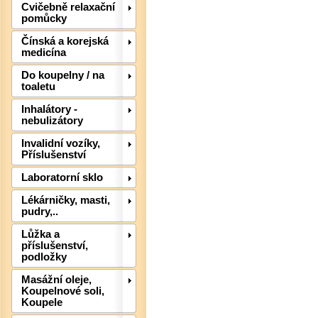
Cvičebně relaxační
pomůcky
Čínská a korejská
medicína
Det
Do koupelny / na
toaletu
Inhalátory -
nebulizátory
Invalidní vozíky,
Příslušenství
Laboratorní sklo
Lékárničky, masti,
pudry,..
Lůžka a
příslušenství,
podložky
Masážní oleje,
Koupelnové soli,
Det
Koupele