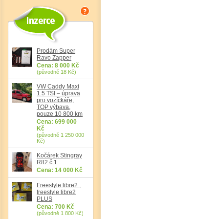
Det
Prodám Super
Ravo Zapper
Cena: 8 000 Kč
(původně 18 Kč)
VW Caddy Maxi
1.5 TSI – úprava
pro vozíčkáře,
TOP výbava,
pouze 10 800 km
Cena: 699 000
Kč
(původně 1 250 000
Kč)
Kočárek Stingray
R82 č.1
Cena: 14 000 Kč
Freestyle libre2 ,
freestyle libre2
PLUS
Cena: 700 Kč
(původně 1 800 Kč)