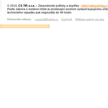
© 2010,
CS TIP, s.r.o.
– Zdravotnické potřeby a doplňky -
info@zdravotyka.c
Podle zákona o evidenci tržeb je prodávající povinen vystavit kupujícímu účt
technického výpadku pak nejpozději do 48 hodin.
Partnerské odkazy:
LuxusníBižuterie.cz
,
Kuchyně
,
Wellness pobyty pro dva