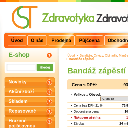
Úvod
O nás
Prodejna
Půjčovna
Obchodn
E-shop
Úvod
>
Bandáže, Ortézy, Obinadla, Manže
Bandáže zápěstí
Bandáž zápěstí
Novinky
Cena s DPH:
93
Akční zboží
Velikost / Obvod:
Skladem
Cena bez DPH 21 %:
76,
Repasované
Doporučená cena:
10
Nákupem ušetříte:
1
Hrazené
Záruka:
24 mě
pojišťovnou