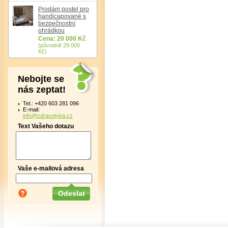
Prodám postel pro
handicapované s
bezpečnostní
ohrádkou
Cena: 20 000 Kč
(původně 29 000
Kč)
Nebojte se
nás zeptat!
Tel.: +420 603 281 096
E-mail:
info@zdravotyka.cz
Text Vašeho dotazu
Vaše e-mailová adresa