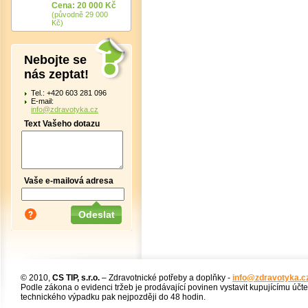
Cena: 20 000 Kč
(původně 29 000
Kč)
Nebojte se
nás zeptat!
Tel.: +420 603 281 096
E-mail:
info@zdravotyka.cz
Text Vašeho dotazu
Vaše e-mailová adresa
© 2010,
CS TIP, s.r.o.
– Zdravotnické potřeby a doplňky -
info@zdravotyka.c
Podle zákona o evidenci tržeb je prodávající povinen vystavit kupujícímu účt
technického výpadku pak nejpozději do 48 hodin.