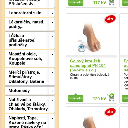
Detail
detail
117 Kč
d
Příslušenství
Laboratorní sklo
Lékárničky, masti,
pudry,..
Lůžka a
příslušenství,
podložky
Masážní oleje,
Koupelnové soli,
Gelový kroužek
P
Koupele
samolepicí PN 104
od
(Svorto s.r.o.)
04
Měřící přístroje,
Det
Chrání a odlehčuje bolestivá
Po
Stimulátory,
místa.
pa
Diktafony, Baterie
pe
vyd
ne
Motomedy
Detail
Detail
detail
120 Kč
d
Nahřívací a
chladivé polštářky,
Obklady, Termofory
Náplasti, Tape,
Kožené návleky na
prsty, Páska oční