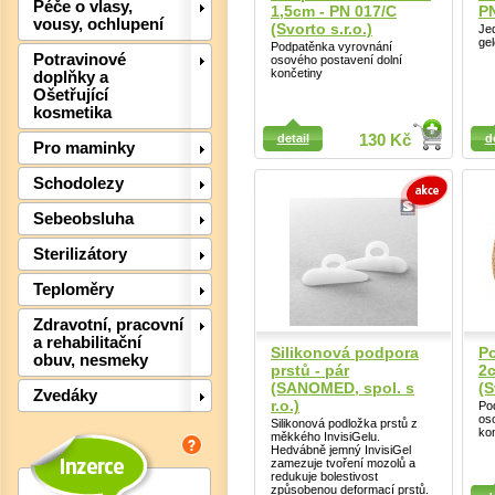
Péče o vlasy,
1,5cm - PN 017/C
PN
vousy, ochlupení
(Svorto s.r.o.)
Jed
ge
Podpatěnka vyrovnání
Potravinové
osového postavení dolní
končetiny
doplňky a
Ošetřující
kosmetika
Detail
Detail
detail
130 Kč
d
Pro maminky
Schodolezy
Det
Sebeobsluha
Sterilizátory
Teploměry
Zdravotní, pracovní
a rehabilitační
Silikonová podpora
P
obuv, nesmeky
prstů - pár
2c
(SANOMED, spol. s
(S
Zvedáky
r.o.)
Po
os
Silikonová podložka prstů z
ko
měkkého InvisiGelu.
Hedvábně jemný InvisiGel
zamezuje tvoření mozolů a
redukuje bolestivost
Detail
způsobenou deformací prstů.