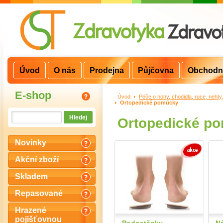
Úvod
O nás
Prodejna
Půjčovna
Obchodn
E-shop
Úvod
>
Péče o nohy, chodidla, ruce, nehty
Ortopedické pomůcky
Ortopedické p
Novinky
Akční zboží
Skladem
Repasované
Hrazené
pojišťovnou