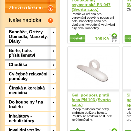
Podpatěnky
Ná
asymetrické PN 047
(S
Zboží s dárkem
(Svorto s.r.o.)
Chr
Pomůcka určena pro
vyrovnání osového postavení
Naše nabídka
dolní končetiny nebo pro
vbočené i vybočené vychýlení
osy dolní končetiny.
Bandáže, Ortézy,
Detail
Detail
Obinadla, Manžety,
detail
108 Kč
d
Dlahy
Berle, hole.
příslušenství
Chodítka
Cvičebně relaxační
pomůcky
Čínská a korejská
medicína
Gel. podpora prstů
Si
řasa PN 103 (Svorto
p
Do koupelny / na
s.r.o.)
sp
toaletu
Podepírá kladívkové prsty,
Sil
zmírňuje obtíže a bolesti.
otl
Inhalátory -
Poutko se navléká na II. prst
pra
levé končetiny.
pr
nebulizátory
Det
Invalidní vozíky,
Detail