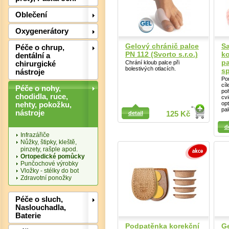
Oblečení
Oxygenerátory
Det
Gelový chránič palce
S
Péče o chrup,
PN 112 (Svorto s.r.o.)
k
dentální a
p
Chrání kloub palce při
chirurgické
bolestivých otlacích.
sp
nástroje
Po
cíl
Péče o nohy,
po
chodidla, ruce,
cv
op
nehty, pokožku,
Detail
pal
nástroje
detail
125 Kč
Detail
d
Infrazářiče
Nůžky, štipky, kleště,
pinzety, rašple apod.
Ortopedické pomůcky
Punčochové výrobky
Vložky - stélky do bot
Zdravotní ponožky
Det
Péče o sluch,
Naslouchadla,
Baterie
Podpatěnka korekční
Ge