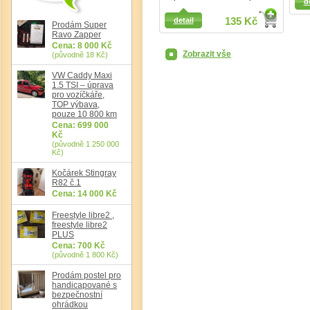
Detail
d
detail
135 Kč
Prodám Super
Ravo Zapper
Det
Cena: 8 000 Kč
Zobrazit vše
(původně 18 Kč)
VW Caddy Maxi
1.5 TSI – úprava
pro vozíčkáře,
TOP výbava,
pouze 10 800 km
Cena: 699 000
Kč
(původně 1 250 000
Kč)
Kočárek Stingray
R82 č.1
Cena: 14 000 Kč
Freestyle libre2 ,
freestyle libre2
PLUS
Cena: 700 Kč
(původně 1 800 Kč)
Prodám postel pro
handicapované s
bezpečnostní
ohrádkou